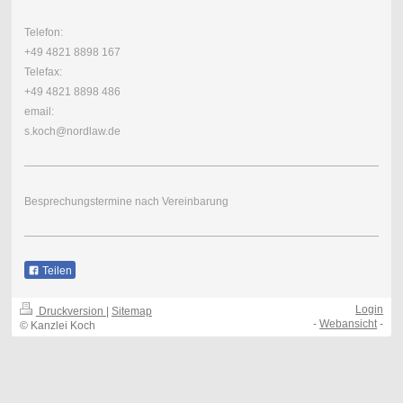
Telefon:
+49 4821 8898 167
Telefax:
+49 4821 8898 486
email:
s.koch@nordlaw.de
Besprechungstermine nach Vereinbarung
Teilen
Login
Druckversion
|
Sitemap
-
Webansicht
-
© Kanzlei Koch