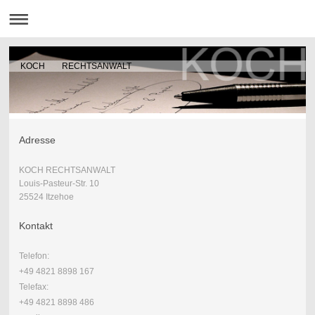
KOCH RECHTSANWALT
Adresse
KOCH RECHTSANWALT
Louis-Pasteur-Str. 10
25524 Itzehoe
Kontakt
Telefon:
+49 4821 8898 167
Telefax:
+49 4821 8898 486