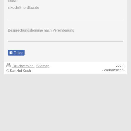
email:
s.koch@nordlaw.de
Besprechungstermine nach Vereinbarung
Teilen
Login
Druckversion
|
Sitemap
-
Webansicht
-
© Kanzlei Koch